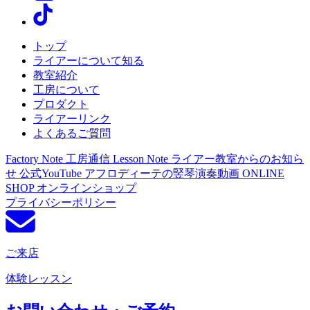
トップ
ライアーについて知る
教室紹介
工房について
プロダクト
ライアーリンク
よくあるご質問
Factory Note
工房通信
Lesson Note
ライアー教室からのお知ら
せ
公式YouTube
アフロディーテの竪琴演奏動画
ONLINE
SHOP
オンラインショップ
プライバシーポリシー
ご来店
体験レッスン